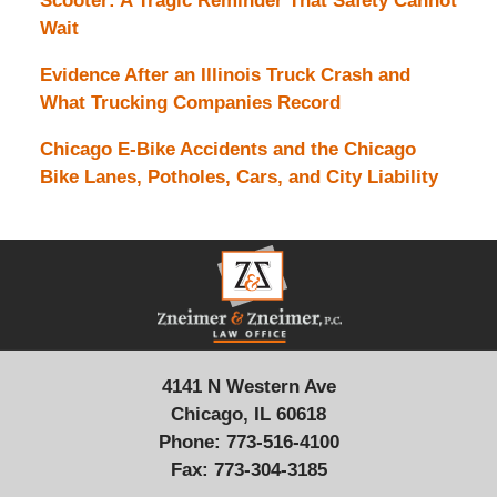
Scooter: A Tragic Reminder That Safety Cannot
Wait
Evidence After an Illinois Truck Crash and
What Trucking Companies Record
Chicago E-Bike Accidents and the Chicago
Bike Lanes, Potholes, Cars, and City Liability
Contact
Information
4141 N Western Ave
Chicago, IL 60618
Phone:
773-516-4100
Fax:
773-304-3185