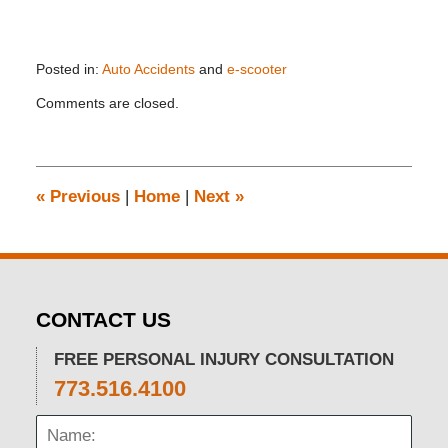
Posted in:
Auto Accidents
and
e-scooter
Updated:
Comments are closed.
October
31,
2024
3:18
pm
«
Previous
|
Home
|
Next
»
CONTACT US
FREE PERSONAL INJURY CONSULTATION
773.516.4100
Name: