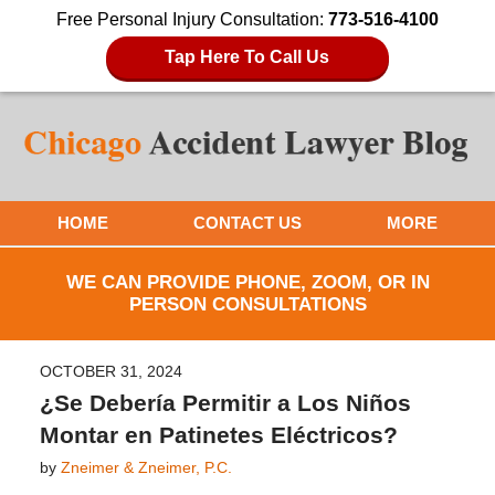
Free Personal Injury Consultation:
773-516-4100
Tap Here To Call Us
HOME
CONTACT US
MORE
WE CAN PROVIDE PHONE, ZOOM, OR IN
PERSON CONSULTATIONS
OCTOBER 31, 2024
¿Se Debería Permitir a Los Niños
Montar en Patinetes Eléctricos?
by
Zneimer & Zneimer, P.C.